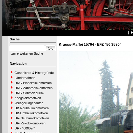
Suche
Krauss-Maffei 15764 - EFZ "50 3580"
zur erweiterten Suche
Navigation
Geschichte & Hintergründe
Länderbahnen
DRG-Einheitslokomotiven
DRG-Zahnradlokomotiven
DRG-Schmalspurlok.
Kriegslokomotiven
Verlagerungsbauten
DB-Neubaulokomotiven
DB-Umbaulokomotiven
DR-Neubaulokomotiven
DR-Rekolokomotiven
DR - "6000er"