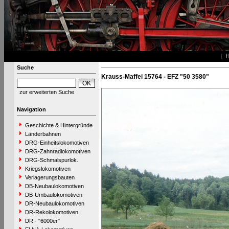
Suche
Krauss-Maffei 15764 - EFZ "50 3580"
zur erweiterten Suche
Navigation
Geschichte & Hintergründe
Länderbahnen
DRG-Einheitslokomotiven
DRG-Zahnradlokomotiven
DRG-Schmalspurlok.
Kriegslokomotiven
Verlagerungsbauten
DB-Neubaulokomotiven
DB-Umbaulokomotiven
DR-Neubaulokomotiven
DR-Rekolokomotiven
DR - "6000er"