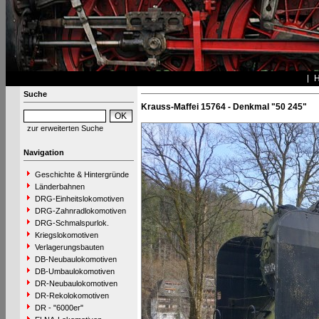
Suche
Krauss-Maffei 15764 - Denkmal "50 245"
zur erweiterten Suche
Navigation
Geschichte & Hintergründe
Länderbahnen
DRG-Einheitslokomotiven
DRG-Zahnradlokomotiven
DRG-Schmalspurlok.
Kriegslokomotiven
Verlagerungsbauten
DB-Neubaulokomotiven
DB-Umbaulokomotiven
DR-Neubaulokomotiven
DR-Rekolokomotiven
DR - "6000er"