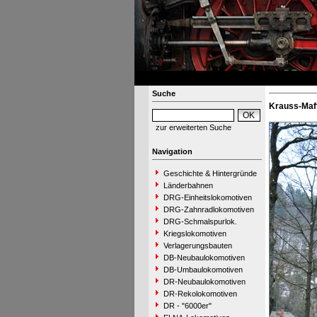
Suche
Krauss-Maff
zur erweiterten Suche
Navigation
Geschichte & Hintergründe
Länderbahnen
DRG-Einheitslokomotiven
DRG-Zahnradlokomotiven
DRG-Schmalspurlok.
Kriegslokomotiven
Verlagerungsbauten
DB-Neubaulokomotiven
DB-Umbaulokomotiven
DR-Neubaulokomotiven
DR-Rekolokomotiven
DR - "6000er"