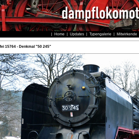
Home
Updates
Typengalerie
Mitwirkende
ei 15764 - Denkmal "50 245"