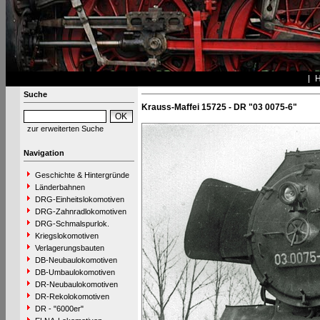
Suche
Krauss-Maffei 15725 - DR "03 0075-6"
zur erweiterten Suche
Navigation
Geschichte & Hintergründe
Länderbahnen
DRG-Einheitslokomotiven
DRG-Zahnradlokomotiven
DRG-Schmalspurlok.
Kriegslokomotiven
Verlagerungsbauten
DB-Neubaulokomotiven
DB-Umbaulokomotiven
DR-Neubaulokomotiven
DR-Rekolokomotiven
DR - "6000er"