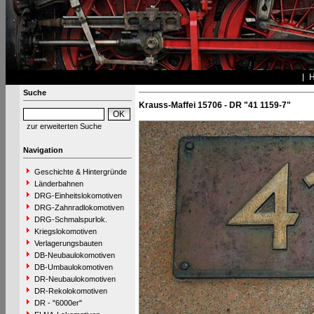
Suche
Krauss-Maffei 15706 - DR "41 1159-7"
zur erweiterten Suche
Navigation
Geschichte & Hintergründe
Länderbahnen
DRG-Einheitslokomotiven
DRG-Zahnradlokomotiven
DRG-Schmalspurlok.
Kriegslokomotiven
Verlagerungsbauten
DB-Neubaulokomotiven
DB-Umbaulokomotiven
DR-Neubaulokomotiven
DR-Rekolokomotiven
DR - "6000er"