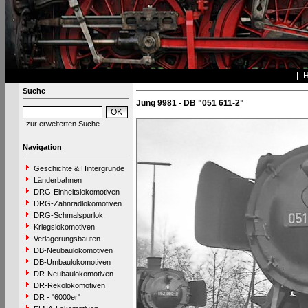
Suche
Jung 9981 - DB "051 611-2"
zur erweiterten Suche
Navigation
Geschichte & Hintergründe
Länderbahnen
DRG-Einheitslokomotiven
DRG-Zahnradlokomotiven
DRG-Schmalspurlok.
Kriegslokomotiven
Verlagerungsbauten
DB-Neubaulokomotiven
DB-Umbaulokomotiven
DR-Neubaulokomotiven
DR-Rekolokomotiven
DR - "6000er"