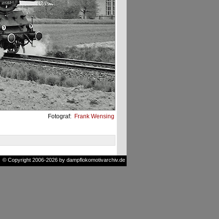
Fotograf:
Frank Wensing
© Copyright 2006-2026 by dampflokomotivarchiv.de