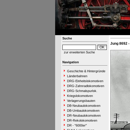
Suche
Jung 8692 -
zur erweiterten Suche
Navigation
Geschichte & Hintergründe
Länderbahnen
DRG-Einheitslokomotiven
DRG-Zahnradlokomotiven
DRG-Schmalspurlok.
Kriegslokomotiven
Verlagerungsbauten
DB-Neubaulokomotiven
DB-Umbaulokomotiven
DR-Neubaulokomotiven
DR-Rekolokomotiven
DR - "6000er"