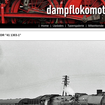
Home
Updates
Typengalerie
Mitwirkende
 DR "41 1303-1"