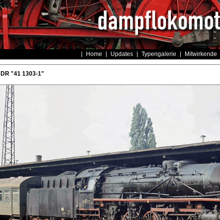
Home
Updates
Typengalerie
Mitwirkende
 DR "41 1303-1"