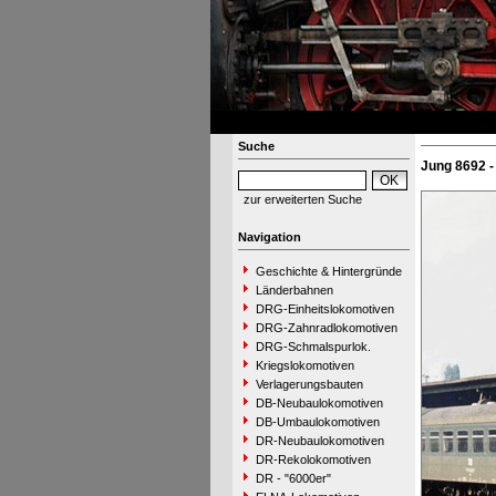
Suche
Jung 8692 -
zur erweiterten Suche
Navigation
Geschichte & Hintergründe
Länderbahnen
DRG-Einheitslokomotiven
DRG-Zahnradlokomotiven
DRG-Schmalspurlok.
Kriegslokomotiven
Verlagerungsbauten
DB-Neubaulokomotiven
DB-Umbaulokomotiven
DR-Neubaulokomotiven
DR-Rekolokomotiven
DR - "6000er"