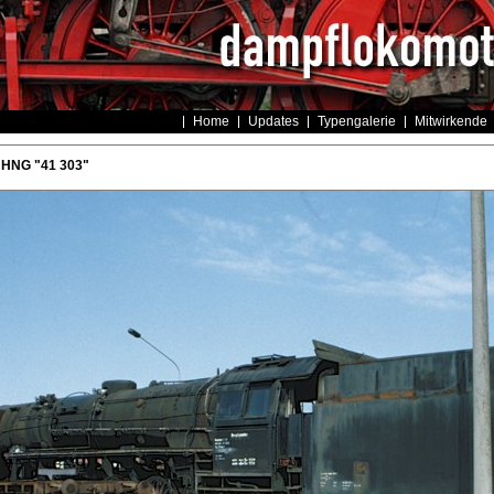
Home
Updates
Typengalerie
Mitwirkende
 HNG "41 303"