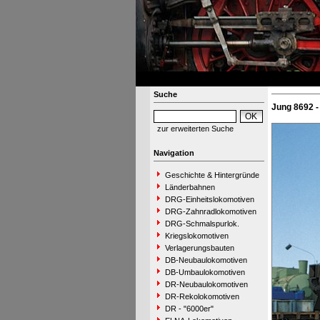
Suche
Jung 8692 -
zur erweiterten Suche
Navigation
Geschichte & Hintergründe
Länderbahnen
DRG-Einheitslokomotiven
DRG-Zahnradlokomotiven
DRG-Schmalspurlok.
Kriegslokomotiven
Verlagerungsbauten
DB-Neubaulokomotiven
DB-Umbaulokomotiven
DR-Neubaulokomotiven
DR-Rekolokomotiven
DR - "6000er"