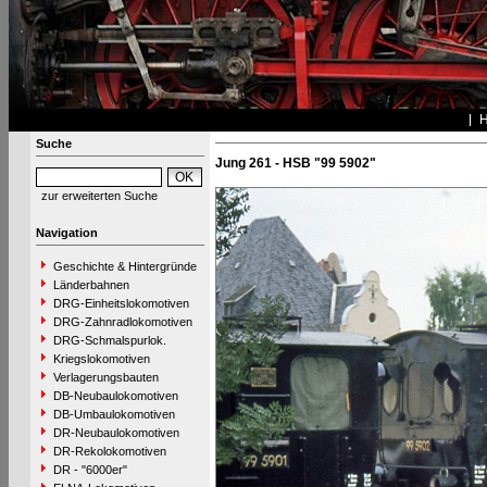
Suche
Jung 261 - HSB "99 5902"
zur erweiterten Suche
Navigation
Geschichte & Hintergründe
Länderbahnen
DRG-Einheitslokomotiven
DRG-Zahnradlokomotiven
DRG-Schmalspurlok.
Kriegslokomotiven
Verlagerungsbauten
DB-Neubaulokomotiven
DB-Umbaulokomotiven
DR-Neubaulokomotiven
DR-Rekolokomotiven
DR - "6000er"