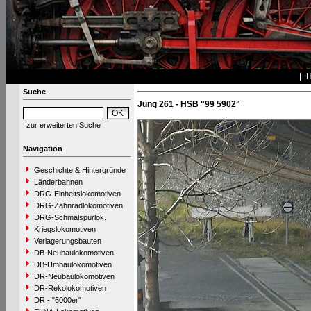
Suche
Jung 261 - HSB "99 5902"
zur erweiterten Suche
Navigation
Geschichte & Hintergründe
Länderbahnen
DRG-Einheitslokomotiven
DRG-Zahnradlokomotiven
DRG-Schmalspurlok.
Kriegslokomotiven
Verlagerungsbauten
DB-Neubaulokomotiven
DB-Umbaulokomotiven
DR-Neubaulokomotiven
DR-Rekolokomotiven
DR - "6000er"