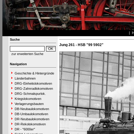
Suche
Jung 261 - HSB "99 5902"
zur erweiterten Suche
Navigation
Geschichte & Hintergründe
Länderbahnen
DRG-Einheitslokomotiven
DRG-Zahnradlokomotiven
DRG-Schmalspurlok.
Kriegslokomotiven
Verlagerungsbauten
DB-Neubaulokomotiven
DB-Umbaulokomotiven
DR-Neubaulokomotiven
DR-Rekolokomotiven
DR - "6000er"