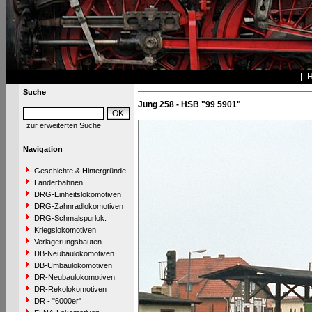
Suche
Jung 258 - HSB "99 5901"
zur erweiterten Suche
Navigation
Geschichte & Hintergründe
Länderbahnen
DRG-Einheitslokomotiven
DRG-Zahnradlokomotiven
DRG-Schmalspurlok.
Kriegslokomotiven
Verlagerungsbauten
DB-Neubaulokomotiven
DB-Umbaulokomotiven
DR-Neubaulokomotiven
DR-Rekolokomotiven
DR - "6000er"