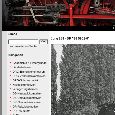
Suche
Jung 258 - DR "99 5901-6"
zur erweiterten Suche
Navigation
Geschichte & Hintergründe
Länderbahnen
DRG-Einheitslokomotiven
DRG-Zahnradlokomotiven
DRG-Schmalspurlok.
Kriegslokomotiven
Verlagerungsbauten
DB-Neubaulokomotiven
DB-Umbaulokomotiven
DR-Neubaulokomotiven
DR-Rekolokomotiven
DR - "6000er"