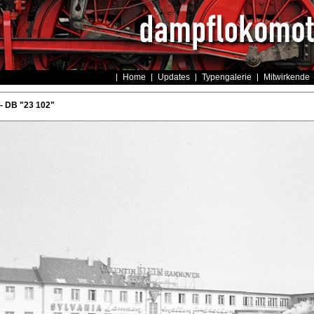
Home
Updates
Typengalerie
Mitwirkende
- DB "23 102"