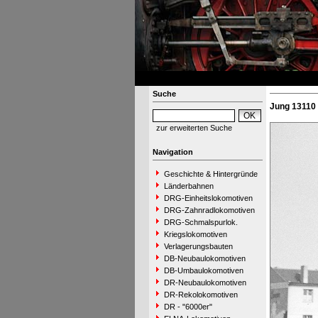
Suche
Jung 13110 
zur erweiterten Suche
Navigation
Geschichte & Hintergründe
Länderbahnen
DRG-Einheitslokomotiven
DRG-Zahnradlokomotiven
DRG-Schmalspurlok.
Kriegslokomotiven
Verlagerungsbauten
DB-Neubaulokomotiven
DB-Umbaulokomotiven
DR-Neubaulokomotiven
DR-Rekolokomotiven
DR - "6000er"