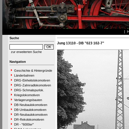
Suche
Jung 13110 - DB "023 102-7"
zur erweiterten Suche
Navigation
Geschichte & Hintergründe
Länderbahnen
DRG-Einheitslokomotiven
DRG-Zahnradlokomotiven
DRG-Schmalspurlok.
Kriegslokomotiven
Verlagerungsbauten
DB-Neubaulokomotiven
DB-Umbaulokomotiven
DR-Neubaulokomotiven
DR-Rekolokomotiven
DR - "6000er"