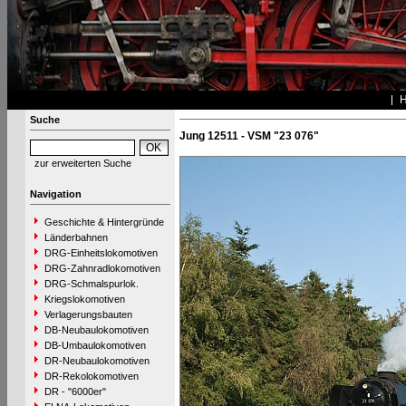
Suche
Jung 12511 - VSM "23 076"
zur erweiterten Suche
Navigation
Geschichte & Hintergründe
Länderbahnen
DRG-Einheitslokomotiven
DRG-Zahnradlokomotiven
DRG-Schmalspurlok.
Kriegslokomotiven
Verlagerungsbauten
DB-Neubaulokomotiven
DB-Umbaulokomotiven
DR-Neubaulokomotiven
DR-Rekolokomotiven
DR - "6000er"