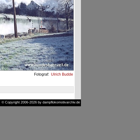
Fotograf:
Ulrich Budde
© Copyright 2006-2026 by dampflokomotivarchiv.de