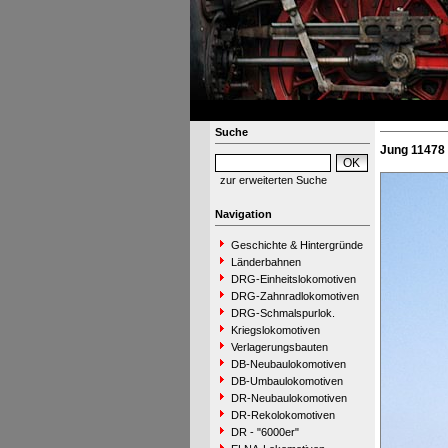
Suche
Jung 11478 
zur erweiterten Suche
Navigation
Geschichte & Hintergründe
Länderbahnen
DRG-Einheitslokomotiven
DRG-Zahnradlokomotiven
DRG-Schmalspurlok.
Kriegslokomotiven
Verlagerungsbauten
DB-Neubaulokomotiven
DB-Umbaulokomotiven
DR-Neubaulokomotiven
DR-Rekolokomotiven
DR - "6000er"