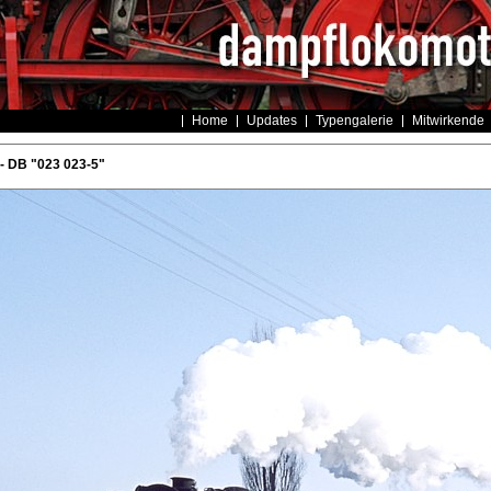
Home
Updates
Typengalerie
Mitwirkende
- DB "023 023-5"