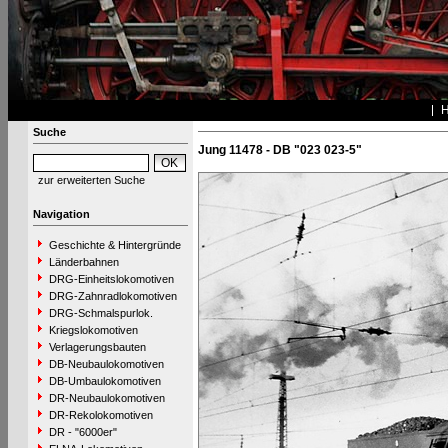
Suche
Jung 11478 - DB "023 023-5"
zur erweiterten Suche
Navigation
Geschichte & Hintergründe
Länderbahnen
DRG-Einheitslokomotiven
DRG-Zahnradlokomotiven
DRG-Schmalspurlok.
Kriegslokomotiven
Verlagerungsbauten
DB-Neubaulokomotiven
DB-Umbaulokomotiven
DR-Neubaulokomotiven
DR-Rekolokomotiven
DR - "6000er"