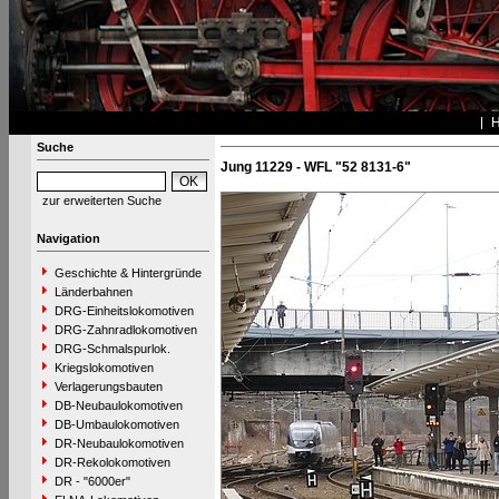
Suche
Jung 11229 - WFL "52 8131-6"
zur erweiterten Suche
Navigation
Geschichte & Hintergründe
Länderbahnen
DRG-Einheitslokomotiven
DRG-Zahnradlokomotiven
DRG-Schmalspurlok.
Kriegslokomotiven
Verlagerungsbauten
DB-Neubaulokomotiven
DB-Umbaulokomotiven
DR-Neubaulokomotiven
DR-Rekolokomotiven
DR - "6000er"