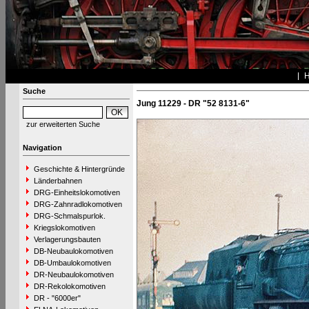
Suche
Jung 11229 - DR "52 8131-6"
zur erweiterten Suche
Navigation
Geschichte & Hintergründe
Länderbahnen
DRG-Einheitslokomotiven
DRG-Zahnradlokomotiven
DRG-Schmalspurlok.
Kriegslokomotiven
Verlagerungsbauten
DB-Neubaulokomotiven
DB-Umbaulokomotiven
DR-Neubaulokomotiven
DR-Rekolokomotiven
DR - "6000er"