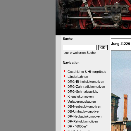
Suche
Jung 11229 
zur erweiterten Suche
Navigation
Geschichte & Hintergründe
Länderbahnen
DRG-Einheitslokomotiven
DRG-Zahnradlokomotiven
DRG-Schmalspurlok.
Kriegslokomotiven
Verlagerungsbauten
DB-Neubaulokomotiven
DB-Umbaulokomotiven
DR-Neubaulokomotiven
DR-Rekolokomotiven
DR - "6000er"