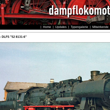
Home
Updates
Typengalerie
Mitwirkende
- DLFS "52 8131-6"