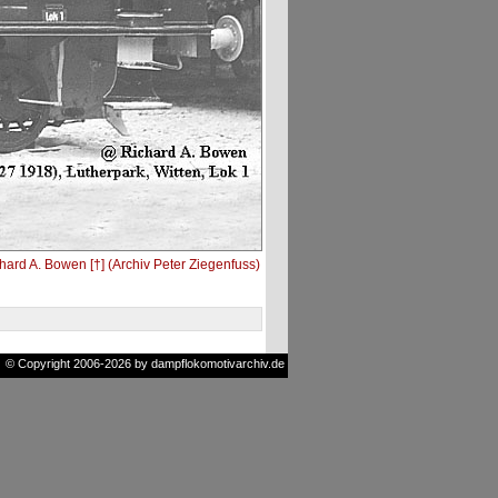
ard A. Bowen [†] (Archiv Peter Ziegenfuss)
© Copyright 2006-2026 by dampflokomotivarchiv.de