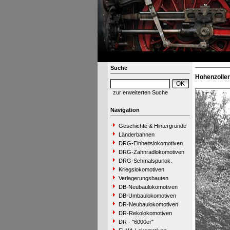
Suche
Hohenzollern
zur erweiterten Suche
Navigation
Geschichte & Hintergründe
Länderbahnen
DRG-Einheitslokomotiven
DRG-Zahnradlokomotiven
DRG-Schmalspurlok.
Kriegslokomotiven
Verlagerungsbauten
DB-Neubaulokomotiven
DB-Umbaulokomotiven
DR-Neubaulokomotiven
DR-Rekolokomotiven
DR - "6000er"