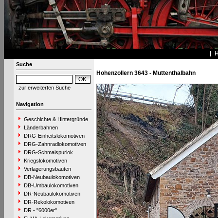
Suche
Hohenzollern 3643 - Muttenthalbahn
zur erweiterten Suche
Navigation
Geschichte & Hintergründe
Länderbahnen
DRG-Einheitslokomotiven
DRG-Zahnradlokomotiven
DRG-Schmalspurlok.
Kriegslokomotiven
Verlagerungsbauten
DB-Neubaulokomotiven
DB-Umbaulokomotiven
DR-Neubaulokomotiven
DR-Rekolokomotiven
DR - "6000er"