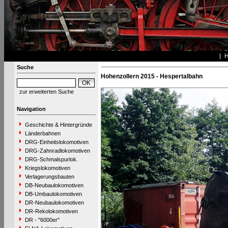
Suche
Hohenzollern 2015 - Hespertalbahn
zur erweiterten Suche
Navigation
Geschichte & Hintergründe
Länderbahnen
DRG-Einheitslokomotiven
DRG-Zahnradlokomotiven
DRG-Schmalspurlok.
Kriegslokomotiven
Verlagerungsbauten
DB-Neubaulokomotiven
DB-Umbaulokomotiven
DR-Neubaulokomotiven
DR-Rekolokomotiven
DR - "6000er"