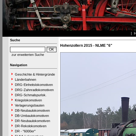
Suche
Hohenzollern 2015 - NLME "6"
zur erweiterten Suche
Navigation
Geschichte & Hintergründe
Länderbahnen
DRG-Einheitslokomotiven
DRG-Zahnradlokomotiven
DRG-Schmalspurlok.
Kriegslokomotiven
Verlagerungsbauten
DB-Neubaulokomotiven
DB-Umbaulokomotiven
DR-Neubaulokomotiven
DR-Rekolokomotiven
DR - "6000er"