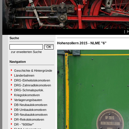
Suche
Hohenzollern 2015 - NLME "6"
zur erweiterten Suche
Navigation
Geschichte & Hintergründe
Länderbahnen
DRG-Einheitslokomotiven
DRG-Zahnradlokomotiven
DRG-Schmalspurlok.
Kriegslokomotiven
Verlagerungsbauten
DB-Neubaulokomotiven
DB-Umbaulokomotiven
DR-Neubaulokomotiven
DR-Rekolokomotiven
DR - "6000er"