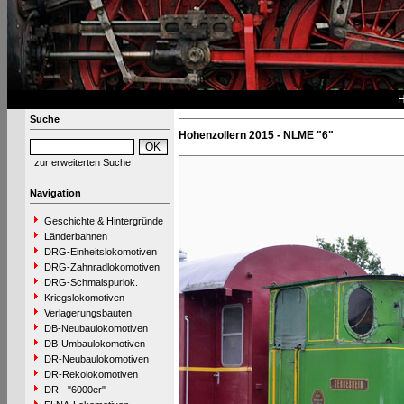
Suche
Hohenzollern 2015 - NLME "6"
zur erweiterten Suche
Navigation
Geschichte & Hintergründe
Länderbahnen
DRG-Einheitslokomotiven
DRG-Zahnradlokomotiven
DRG-Schmalspurlok.
Kriegslokomotiven
Verlagerungsbauten
DB-Neubaulokomotiven
DB-Umbaulokomotiven
DR-Neubaulokomotiven
DR-Rekolokomotiven
DR - "6000er"