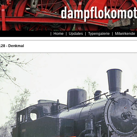
Home
Updates
Typengalerie
Mitwirkende
128 - Denkmal