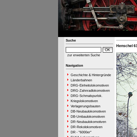
Suche
Henschel 6
zur erweiterten Suche
Navigation
Geschichte & Hintergründe
Länderbahnen
DRG-Einheitslokomotiven
DRG-Zahnradlokomotiven
DRG-Schmalspurlok.
Kriegslokomotiven
Verlagerungsbauten
DB-Neubaulokomotiven
DB-Umbaulokomotiven
DR-Neubaulokomotiven
DR-Rekolokomotiven
DR - "6000er"