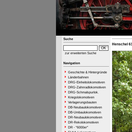
Suche
Henschel 6
zur erweiterten Suche
Navigation
Geschichte & Hintergründe
Länderbahnen
DRG-Einheitslokomotiven
DRG-Zahnradlokomotiven
DRG-Schmalspurlok.
Kriegslokomotiven
Verlagerungsbauten
DB-Neubaulokomotiven
DB-Umbaulokomotiven
DR-Neubaulokomotiven
DR-Rekolokomotiven
DR - "6000er"