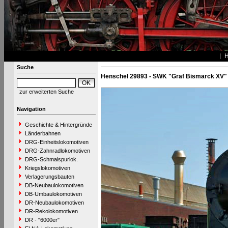
Suche
Henschel 29893 - SWK "Graf Bismarck XV"
zur erweiterten Suche
Navigation
Geschichte & Hintergründe
Länderbahnen
DRG-Einheitslokomotiven
DRG-Zahnradlokomotiven
DRG-Schmalspurlok.
Kriegslokomotiven
Verlagerungsbauten
DB-Neubaulokomotiven
DB-Umbaulokomotiven
DR-Neubaulokomotiven
DR-Rekolokomotiven
DR - "6000er"