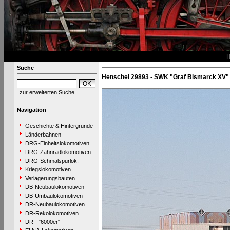
Suche
Henschel 29893 - SWK "Graf Bismarck XV"
zur erweiterten Suche
Navigation
Geschichte & Hintergründe
Länderbahnen
DRG-Einheitslokomotiven
DRG-Zahnradlokomotiven
DRG-Schmalspurlok.
Kriegslokomotiven
Verlagerungsbauten
DB-Neubaulokomotiven
DB-Umbaulokomotiven
DR-Neubaulokomotiven
DR-Rekolokomotiven
DR - "6000er"