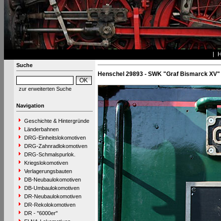
Suche
Henschel 29893 - SWK "Graf Bismarck XV"
zur erweiterten Suche
Navigation
Geschichte & Hintergründe
Länderbahnen
DRG-Einheitslokomotiven
DRG-Zahnradlokomotiven
DRG-Schmalspurlok.
Kriegslokomotiven
Verlagerungsbauten
DB-Neubaulokomotiven
DB-Umbaulokomotiven
DR-Neubaulokomotiven
DR-Rekolokomotiven
DR - "6000er"