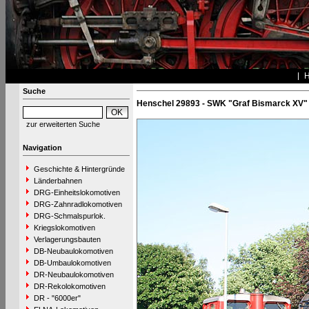
Suche
Henschel 29893 - SWK "Graf Bismarck XV"
zur erweiterten Suche
Navigation
Geschichte & Hintergründe
Länderbahnen
DRG-Einheitslokomotiven
DRG-Zahnradlokomotiven
DRG-Schmalspurlok.
Kriegslokomotiven
Verlagerungsbauten
DB-Neubaulokomotiven
DB-Umbaulokomotiven
DR-Neubaulokomotiven
DR-Rekolokomotiven
DR - "6000er"