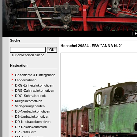
Suche
Henschel 29884 - EBV "ANNA N. 2"
zur erweiterten Suche
Navigation
Geschichte & Hintergründe
Länderbahnen
DRG-Einheitslokomotiven
DRG-Zahnradlokomotiven
DRG-Schmalspurlok.
Kriegslokomotiven
Verlagerungsbauten
DB-Neubaulokomotiven
DB-Umbaulokomotiven
DR-Neubaulokomotiven
DR-Rekolokomotiven
DR - "6000er"