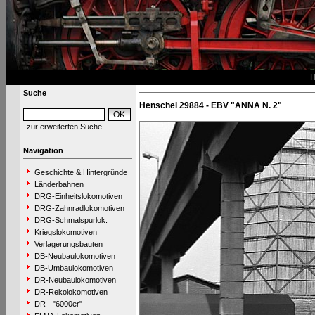
Suche
Henschel 29884 - EBV "ANNA N. 2"
zur erweiterten Suche
Navigation
Geschichte & Hintergründe
Länderbahnen
DRG-Einheitslokomotiven
DRG-Zahnradlokomotiven
DRG-Schmalspurlok.
Kriegslokomotiven
Verlagerungsbauten
DB-Neubaulokomotiven
DB-Umbaulokomotiven
DR-Neubaulokomotiven
DR-Rekolokomotiven
DR - "6000er"