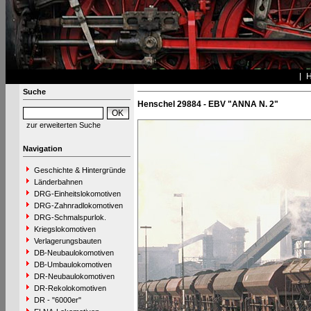
Suche
Henschel 29884 - EBV "ANNA N. 2"
zur erweiterten Suche
Navigation
Geschichte & Hintergründe
Länderbahnen
DRG-Einheitslokomotiven
DRG-Zahnradlokomotiven
DRG-Schmalspurlok.
Kriegslokomotiven
Verlagerungsbauten
DB-Neubaulokomotiven
DB-Umbaulokomotiven
DR-Neubaulokomotiven
DR-Rekolokomotiven
DR - "6000er"