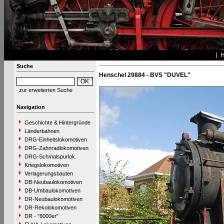
Suche
Henschel 29884 - BVS "DUVEL"
zur erweiterten Suche
Navigation
Geschichte & Hintergründe
Länderbahnen
DRG-Einheitslokomotiven
DRG-Zahnradlokomotiven
DRG-Schmalspurlok.
Kriegslokomotiven
Verlagerungsbauten
DB-Neubaulokomotiven
DB-Umbaulokomotiven
DR-Neubaulokomotiven
DR-Rekolokomotiven
DR - "6000er"