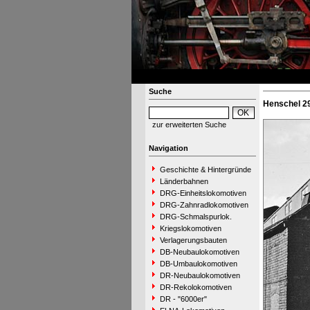
Suche
Henschel 2
zur erweiterten Suche
Navigation
Geschichte & Hintergründe
Länderbahnen
DRG-Einheitslokomotiven
DRG-Zahnradlokomotiven
DRG-Schmalspurlok.
Kriegslokomotiven
Verlagerungsbauten
DB-Neubaulokomotiven
DB-Umbaulokomotiven
DR-Neubaulokomotiven
DR-Rekolokomotiven
DR - "6000er"