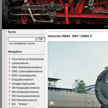
Suche
Henschel 29884 - EBV "ANNA 2"
zur erweiterten Suche
Navigation
Geschichte & Hintergründe
Länderbahnen
DRG-Einheitslokomotiven
DRG-Zahnradlokomotiven
DRG-Schmalspurlok.
Kriegslokomotiven
Verlagerungsbauten
DB-Neubaulokomotiven
DB-Umbaulokomotiven
DR-Neubaulokomotiven
DR-Rekolokomotiven
DR - "6000er"