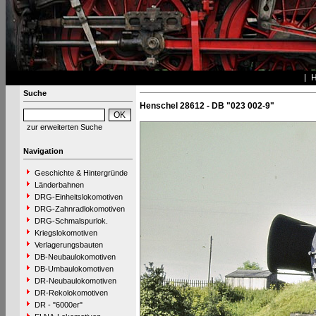
Suche
Henschel 28612 - DB "023 002-9"
zur erweiterten Suche
Navigation
Geschichte & Hintergründe
Länderbahnen
DRG-Einheitslokomotiven
DRG-Zahnradlokomotiven
DRG-Schmalspurlok.
Kriegslokomotiven
Verlagerungsbauten
DB-Neubaulokomotiven
DB-Umbaulokomotiven
DR-Neubaulokomotiven
DR-Rekolokomotiven
DR - "6000er"