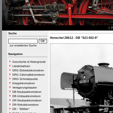
Suche
Henschel 28612 - DB "023 002-9"
zur erweiterten Suche
Navigation
Geschichte & Hintergründe
Länderbahnen
DRG-Einheitslokomotiven
DRG-Zahnradlokomotiven
DRG-Schmalspurlok.
Kriegslokomotiven
Verlagerungsbauten
DB-Neubaulokomotiven
DB-Umbaulokomotiven
DR-Neubaulokomotiven
DR-Rekolokomotiven
DR - "6000er"