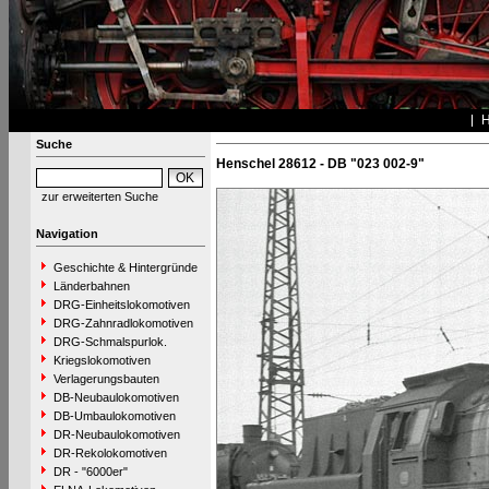
Suche
Henschel 28612 - DB "023 002-9"
zur erweiterten Suche
Navigation
Geschichte & Hintergründe
Länderbahnen
DRG-Einheitslokomotiven
DRG-Zahnradlokomotiven
DRG-Schmalspurlok.
Kriegslokomotiven
Verlagerungsbauten
DB-Neubaulokomotiven
DB-Umbaulokomotiven
DR-Neubaulokomotiven
DR-Rekolokomotiven
DR - "6000er"