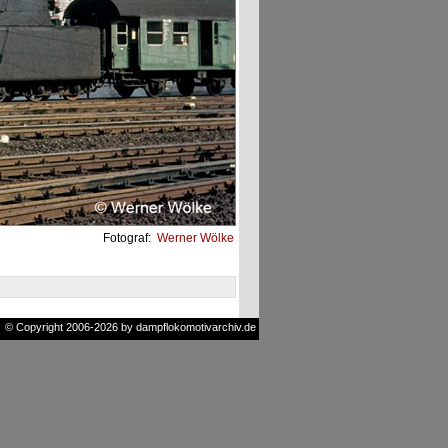
Fotograf:
Werner Wölke
© Copyright 2006-2026 by dampflokomotivarchiv.de