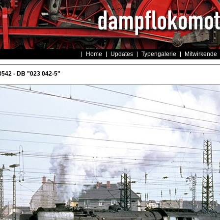
Home
Updates
Typengalerie
Mitwirkende
542 - DB "023 042-5"