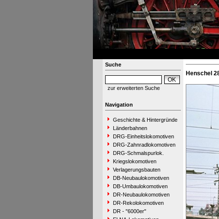
Suche
Henschel 28
zur erweiterten Suche
Navigation
Geschichte & Hintergründe
Länderbahnen
DRG-Einheitslokomotiven
DRG-Zahnradlokomotiven
DRG-Schmalspurlok.
Kriegslokomotiven
Verlagerungsbauten
DB-Neubaulokomotiven
DB-Umbaulokomotiven
DR-Neubaulokomotiven
DR-Rekolokomotiven
DR - "6000er"