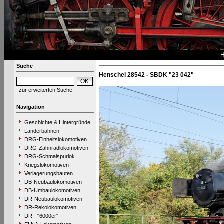
Suche
Henschel 28542 - SBDK "23 042"
zur erweiterten Suche
Navigation
Geschichte & Hintergründe
Länderbahnen
DRG-Einheitslokomotiven
DRG-Zahnradlokomotiven
DRG-Schmalspurlok.
Kriegslokomotiven
Verlagerungsbauten
DB-Neubaulokomotiven
DB-Umbaulokomotiven
DR-Neubaulokomotiven
DR-Rekolokomotiven
DR - "6000er"