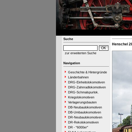
Suche
Henschel 2
zur erweiterten Suche
Navigation
Geschichte & Hintergründe
Länderbahnen
DRG-Einheitslokomotiven
DRG-Zahnradlokomotiven
DRG-Schmalspurlok.
Kriegslokomotiven
Verlagerungsbauten
DB-Neubaulokomotiven
DB-Umbaulokomotiven
DR-Neubaulokomotiven
DR-Rekolokomotiven
DR - "6000er"