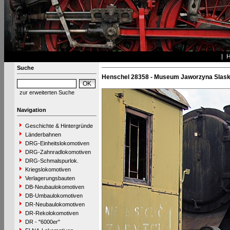
Suche
Henschel 28358 - Museum Jaworzyna Slask
zur erweiterten Suche
Navigation
Geschichte & Hintergründe
Länderbahnen
DRG-Einheitslokomotiven
DRG-Zahnradlokomotiven
DRG-Schmalspurlok.
Kriegslokomotiven
Verlagerungsbauten
DB-Neubaulokomotiven
DB-Umbaulokomotiven
DR-Neubaulokomotiven
DR-Rekolokomotiven
DR - "6000er"