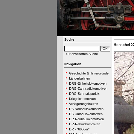
Suche
Henschel 27
zur erweiterten Suche
Navigation
Geschichte & Hintergründe
Länderbahnen
DRG-Einheitslokomotiven
DRG-Zahnradlokomotiven
DRG-Schmalspurlok.
Kriegslokomotiven
Verlagerungsbauten
DB-Neubaulokomotiven
DB-Umbaulokomotiven
DR-Neubaulokomotiven
DR-Rekolokomotiven
DR - "6000er"