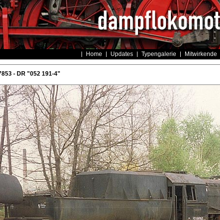
Home
Updates
Typengalerie
Mitwirkende
853 - DR "052 191-4"