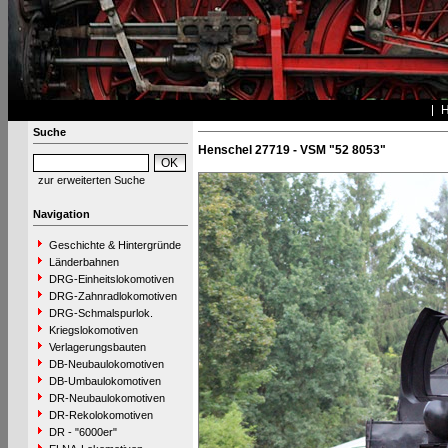
Suche
Henschel 27719 - VSM "52 8053"
zur erweiterten Suche
Navigation
Geschichte & Hintergründe
Länderbahnen
DRG-Einheitslokomotiven
DRG-Zahnradlokomotiven
DRG-Schmalspurlok.
Kriegslokomotiven
Verlagerungsbauten
DB-Neubaulokomotiven
DB-Umbaulokomotiven
DR-Neubaulokomotiven
DR-Rekolokomotiven
DR - "6000er"